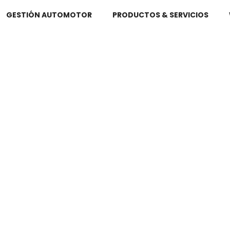
GESTIÓN AUTOMOTOR
PRODUCTOS & SERVICIOS
oramiento
Communi
ericial
Manage
an nuestro trabajo
Diseñamos y administra
redes